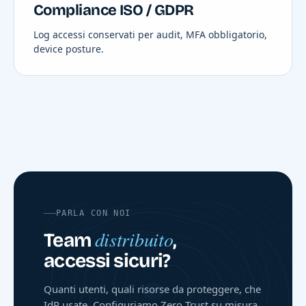
Compliance ISO / GDPR
Log accessi conservati per audit, MFA obbligatorio,
device posture.
PARLA CON NOI
distribuito
Team
,
accessi sicuri?
Quanti utenti, quali risorse da proteggere, che
IdP usate. Configuriamo Zero Trust su misura