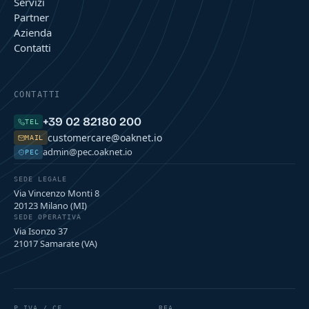
Servizi
Partner
Azienda
Contatti
CONTATTI
+39 02 82180 200
TEL
customercare@oaknet.io
MAIL
admin@pec.oaknet.io
PEC
SEDE LEGALE
Via Vincenzo Monti 8
20123 Milano (MI)
SEDE OPERATIVA
Via Isonzo 37
21017 Samarate (VA)
P.IVA / CF
REA