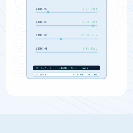
LINK 02
9.97 Gbps
LINK 03
9.99 Gbps
LINK 04
10.00 Gbps
LINK 05
9.98 Gbps
LINE UP · OAKNET NOC · 24/7
LATENCY
< 4 ms · MILANO