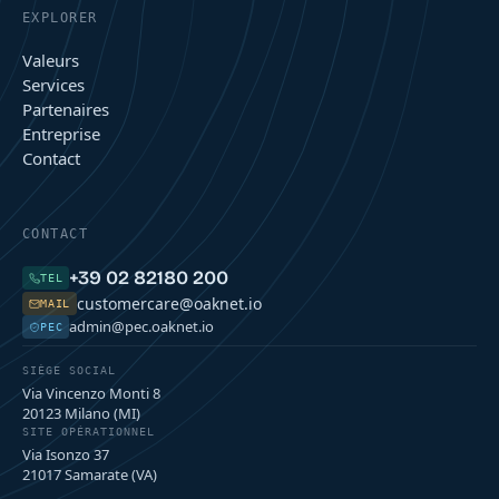
EXPLORER
Valeurs
Services
Partenaires
Entreprise
Contact
CONTACT
+39 02 82180 200
TEL
customercare@oaknet.io
MAIL
admin@pec.oaknet.io
PEC
SIÈGE SOCIAL
Via Vincenzo Monti 8
20123 Milano (MI)
SITE OPÉRATIONNEL
Via Isonzo 37
21017 Samarate (VA)