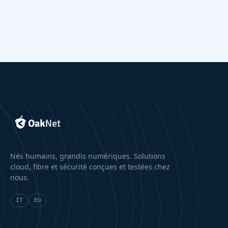
Nés humains, grandis numériques. Solutions
cloud, fibre et sécurité conçues et testées chez
nous.
IT
EU