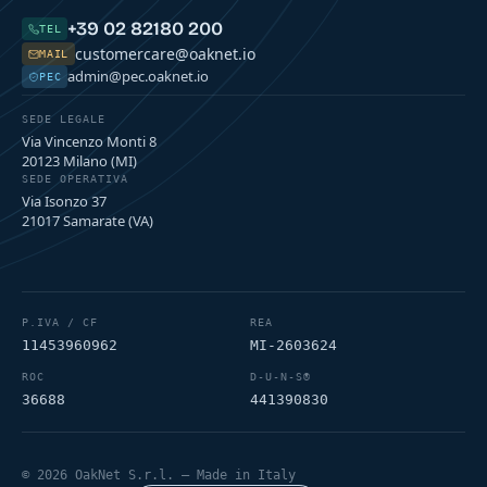
+39 02 82180 200
TEL
customercare@oaknet.io
MAIL
admin@pec.oaknet.io
PEC
SEDE LEGALE
Via Vincenzo Monti 8
20123 Milano (MI)
SEDE OPERATIVA
Via Isonzo 37
21017 Samarate (VA)
P.IVA / CF
REA
11453960962
MI-2603624
ROC
D-U-N-S®
36688
441390830
© 2026 OakNet S.r.l. — Made in Italy