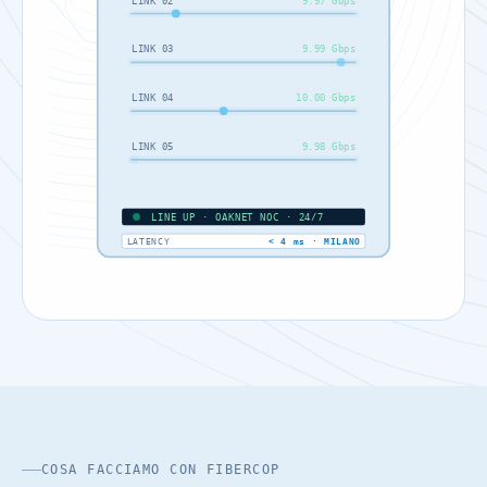
LINK 02
9.97 Gbps
LINK 03
9.99 Gbps
LINK 04
10.00 Gbps
LINK 05
9.98 Gbps
LINE UP · OAKNET NOC · 24/7
LATENCY
< 4 ms · MILANO
COSA FACCIAMO CON FIBERCOP