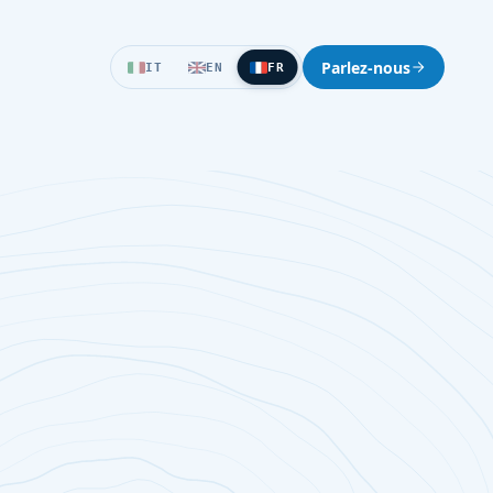
Parlez-nous
IT
EN
FR